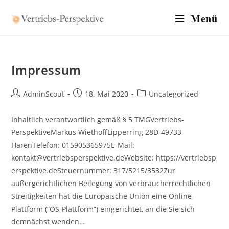
Zum
Menü
Inhalt
springen
Impressum
Beitrags-
Beitrag
Beitrags-
AdminScout
18. Mai 2020
Uncategorized
Autor:
veröffentlicht:
Kategorie:
Inhaltlich verantwortlich gemäß § 5 TMGVertriebs-
PerspektiveMarkus WiethoffLipperring 28D-49733
HarenTelefon: 015905365975E-Mail:
kontakt@vertriebsperspektive.deWebsite: https://vertriebsp
erspektive.deSteuernummer: 317/5215/3532Zur
außergerichtlichen Beilegung von verbraucherrechtlichen
Streitigkeiten hat die Europäische Union eine Online-
Plattform (“OS-Plattform”) eingerichtet, an die Sie sich
demnächst wenden…