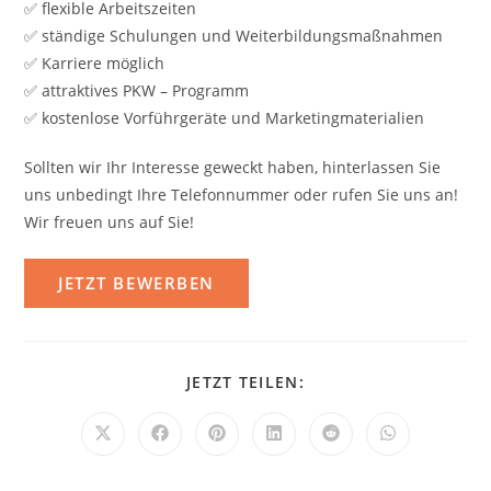
✅ flexible Arbeitszeiten
✅ ständige Schulungen und Weiterbildungsmaßnahmen
✅ Karriere möglich
✅ attraktives PKW – Programm
✅ kostenlose Vorführgeräte und Marketingmaterialien
Sollten wir Ihr Interesse geweckt haben, hinterlassen Sie
uns unbedingt Ihre Telefonnummer oder rufen Sie uns an!
Wir freuen uns auf Sie!
DIESEN
JETZT TEILEN:
INHALT
TEILEN
Öffnet
Öffnet
Öffnet
Öffnet
Öffnet
Öffnet
in
in
in
in
in
in
einem
einem
einem
einem
einem
einem
neuen
neuen
neuen
neuen
neuen
neuen